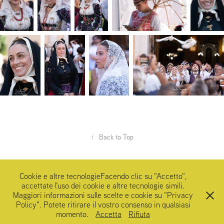
↑
Back to Top
Cookie e altre tecnologieFacendo clic su "Accetto",
accettate l'uso dei cookie e altre tecnologie simili.
Maggiori informazioni sulle scelte e cookie su "Privacy
Policy". Potete ritirare il vostro consenso in qualsiasi
Carlo Marras Photography tutti i diritti riservati /all rights reserved ©
momento.
Accetta
Rifiuta
2025